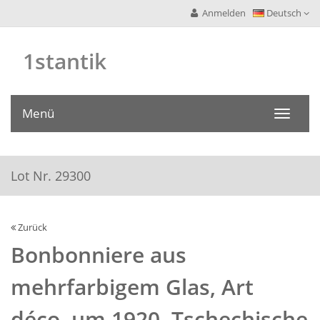
Anmelden
Deutsch
1stantik
Menü
Toggle
navigati
Lot Nr. 29300
Zurück
Bonbonniere aus
mehrfarbigem Glas, Art
déco, um 1920. Tschechische