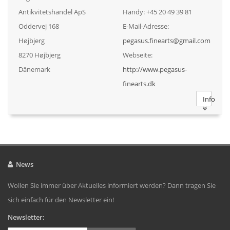
Antikvitetshandel ApS
Handy: +45 20 49 39 81
Oddervej 168
E-Mail-Adresse:
Højbjerg
pegasus.finearts@gmail.com
8270 Højbjerg
Webseite:
Dänemark
http://www.pegasus-
finearts.dk
Info
News
Wollen Sie immer über Aktuelles informiert werden? Dann tragen Sie
sich einfach für den Newsletter ein!
Newsletter: